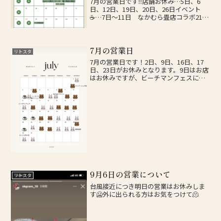
7月の営業日です‼️店舗お休み…5日、6
日、12日、19日、20日、26日イベント
☕️…7日〜11日 なかむら畳店コラボ21
日 ベジ弁当の日🍱その他店舗イベント
を検討中です🎪臨時休業、イベントの詳
細はインスタグラムにてお知らせいたし
ますので...
7月の営業日
リトスタ
7月の営業日です！2日、9日、16日、17
日、23日がお休みとなります。9日はお店
はお休みですが、ビーチマンフェスに出
店予定です！！その他イベント多数出店
しているので、詳しくはインスタでご確
認いただければ幸いです。
9月6日の営業について
リトスタ
台風接近につき明日の営業はお休みしま
す🥶外に出られる方はお気をつけて🫠