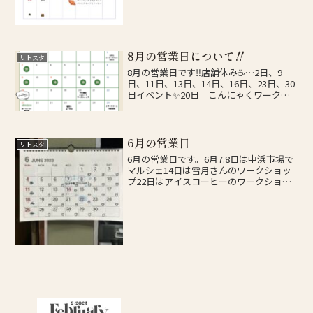
8月の営業日について‼️
リトスタ
8月の営業日です‼️店舗休み☕️…2日、9
日、11日、13日、14日、16日、23日、30
日イベント✨20日 こんにゃくワークシ
ョップ🙆23日 おいでっちゃ商店街🎪26
日 占い🔮29.30日 小倉メディアドーム
出店🚴皆様のおかげでリトスタは...
6月の営業日
リトスタ
6月の営業日です。6月7.8日は中浜市場で
マルシェ14日は雪月さんのワークショッ
プ22日はアイスコーヒーのワークショッ
プを行いますのでご来店お待ちしており
ます。詳しくはInstagramでご報告します
のでフォローをお願いします！