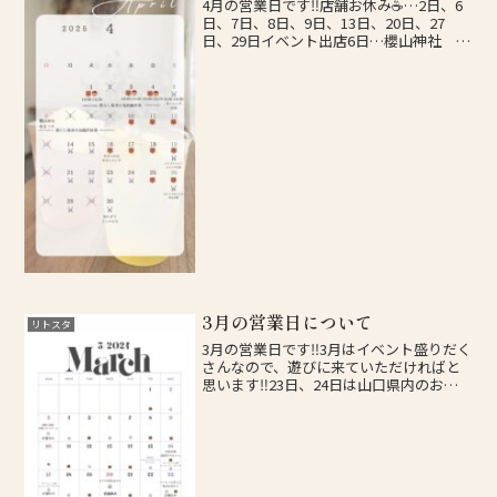
4月の営業日です‼️店舗お休み☕️…2日、6
日、7日、8日、9日、13日、20日、27
日、29日イベント出店6日…櫻山神社 桜
まつり16日… やさいランチ19日…ジャズ
スクエア エキマチ広場26日…なんじゃ
もんじゃ 住吉公園30日…おにぎり...
3月の営業日について
リトスタ
3月の営業日です‼️3月はイベント盛りだく
さんなので、遊びに来ていただければと
思います‼️23日、24日は山口県内のお店
が集まるコーヒーフェス『コーヒーの香
りと春分の空の下』が約1年ぶりに開催さ
れます。詳細はインスタにアップします
のでぜひ‼...