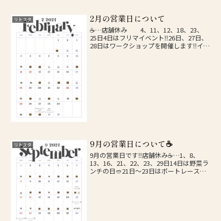
2月の営業日について
リトスタ
☕️…店舗休み 4、11、12、18、23、
25日4日はフリマイベント‼️26日、27日、
28日はワークショップを開催します‼️イベ
ントの詳細は、臨時休業等のお知らせは
インスタグラムにて↓↓中浜市場インス
タ↓↓
9月の営業日について☕️
リトスタ
9月の営業日です‼️店舗休み☕️…1、8、
13、16、21、22、23、29日14日は野菜ラ
ンチの日🥙21日〜23日はボートレース下
関にてイベント出店しています‼️詳細や、
臨時休業などのお知らせはInstagramにて
告知しておりますので、...